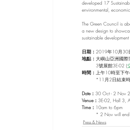
developed 17 Sustainabl
environmental, economic
The Green Council is abou
a new design to showcase 
sustainable development
日期：
2019年10月3
地點：
大嶼山亞洲國際
　　　3號展館3E-02 (
時間：
上午10時至下午
　　　*11月2日結束
Date：
30 Oct - 2 Nov 
Venue：
3E-02, Hall 3, 
Time：
10am to 6pm
　　　* 2 Nov will end 
Press & News