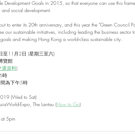
e Development Goals in 2015, so that everyone can use this fram
 and social development.
t to enter its 20th anniversary, and this year the "Green Council Pa
our sustainable initiatives, including leading the business sector t
 goals and making Hong Kong a world-class sustainable city.
0日至11月2日 (星期三至六)
博覽館
交通資料
)
6時
時間為下午5時
2019 (Wed to Sat)
AsiaWorld-Expo, The Lantau (
H
ow to Go
)
at 5pm 