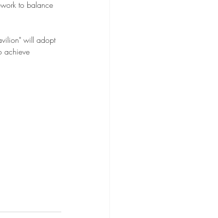
ework to balance 
vilion" will adopt 
o achieve 