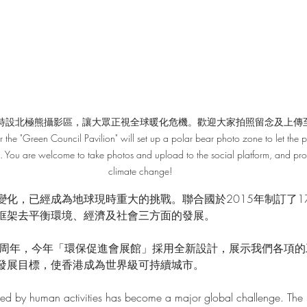
特設北極熊攝影區，讓大眾正視全球暖化危機。歡迎大家拍照留念及上傳
reen Council Pavilion" will set up a polar bear photo zone to let the pub
s. You are welcome to take photos and upload to the social platform, and pro
climate change!
變化，已經成為地球現時重大的挑戰。聯合國於2015年制訂了1
框架去平衡環境、經濟及社會三方面的發展。
0周年，今年「環保促進會展館」採用全新設計，展示我們各項
發展目標，使香港成為世界級可持續城市。
ed by human activities has become a major global challenge. The 