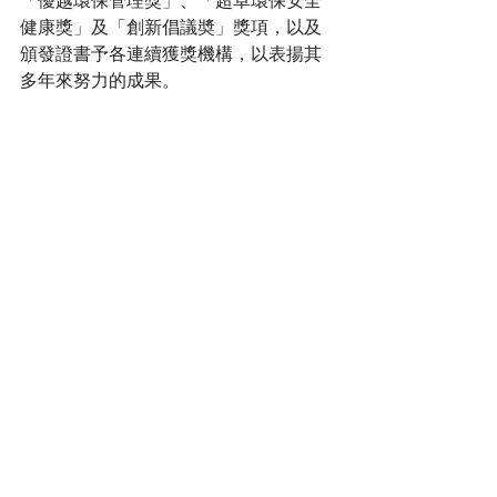
「優越環保管理獎」、「超卓環保安全
健康獎」及「創新倡議奬」獎項，以及
頒發證書予各連續獲獎機構，以表揚其
多年來努力的成果。
zh.hkga.net
得獎結果 | 香港綠色企業大獎
Press & News
香港綠色企業大獎
Press & News
Green Council is a Tax-Exempt Charity (Ref. No.: 91/6063)