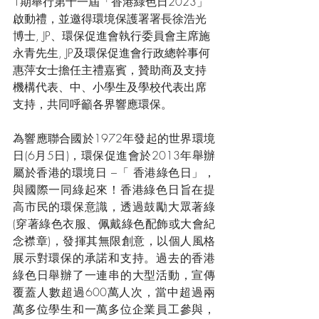
1期舉行第十一屆「香港綠色日2023」
啟動禮，並邀得環境保護署署長徐浩光 
博士, JP、環保促進會執行委員會主席施
永青先生, JP及環保促進會行政總幹事何
惠萍女士擔任主禮嘉賓，贊助商及支持
機構代表、中、小學生及學校代表出席
支持，共同呼籲各界響應環保。
為響應聯合國於1972年發起的世界環境
日(6月5日)，環保促進會於2013年舉辦
屬於香港的環境日 –「 香港綠色日」，
與國際一同綠起來！香港綠色日旨在提
高市民的環保意識，透過鼓勵大眾著綠
(穿著綠色衣服、佩戴綠色配飾或大會紀
念襟章)，發揮其無限創意，以個人風格
展示對環保的承諾和支持。過去的香港
綠色日舉辦了一連串的大型活動，宣傳
覆蓋人數超過600萬人次，當中超過兩
萬多位學生和一萬多位企業員工參與，