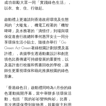
成功鼓勵大眾一同「實踐綠色生活」，
以衣、食、住、行做起。
啟動禮上更邀請到香港政府環境及生態
局的「大嘥鬼」、機電工程署的「機智
啤啤」及水務署的「滴惜仔」到場與環
保促進會行政總幹事何惠萍女士一同分
享環保生活小貼士。隨後亦舉行「Go 
Green Act Green著綠校園計劃頒獎及嘉
許禮」，表揚學生透過動畫設計和創意
填色比賽傳遞可持續發展的重要性，以
及嘉許進行校服和舊書回收的學校，讓
師生更重視環保和藉此推廣校園的綠色
形象。
「香港綠色日」啟動禮同時為6月份的綠
色運動揭開序幕，當中舉辦多項環保活
動，包括「我的衫衫變狗狗衫」比賽，
首次將環保帶到寵物界，鼓勵寵主利用