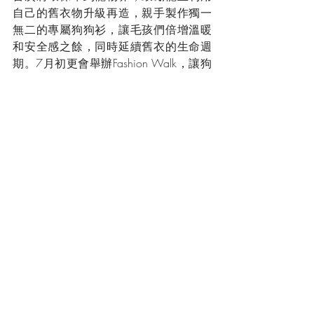
自己的舊衣物升級再造，親手製作獨一
無二的專屬狗狗衫，讓毛孩們倍增溫暖
和安全感之餘，同時延續舊衣的生命週
期。7月初更會舉辦Fashion Walk，讓狗
狗穿上主人設計的狗狗衫。
此外，我們誠邀大眾支持「無膠止渴」
活動，鼓勵市民帶備自攜杯，可於
Pacific Coffee和天仁茗茶共超過180間
分店，享有走塑飲品優惠。更多活動詳
情，請瀏覽
greenday.hk 
。
Press & News
Green Council is a Tax-Exempt Charity (Ref. No.: 91/6063)